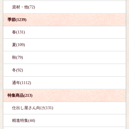
資材・他(72)
季節(1239)
春(131)
夏(109)
秋(79)
冬(92)
通年(1112)
特集商品(213)
仕出し屋さん向け(131)
精進特集(44)