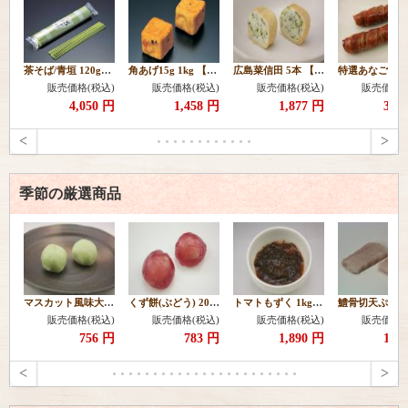
茶そば/青垣 120g×10本 【常温】
角あげ15g 1kg 【冷凍】
広島菜信田 5本 【冷凍】
販売価格(税込)
販売価格(税込)
販売価格(税込)
販売価格(
4,050 円
1,458 円
1,877 円
3,1
<
>
季節の厳選商品
マスカット風味大福20ヶ 【冷凍】
くず餅(ぶどう) 20g 20個 【冷凍】
トマトもずく 1kg 【冷凍】
販売価格(税込)
販売価格(税込)
販売価格(税込)
販売価格(
756 円
783 円
1,890 円
1,2
<
>