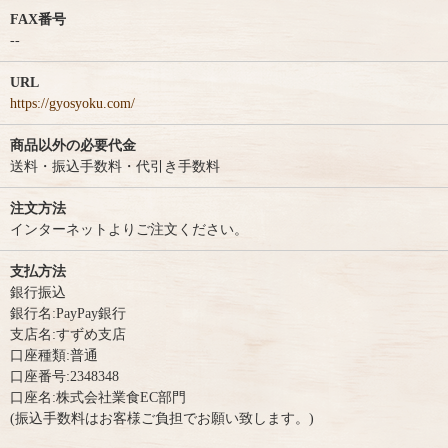
FAX番号
--
URL
https://gyosyoku.com/
商品以外の必要代金
送料・振込手数料・代引き手数料
注文方法
インターネットよりご注文ください。
支払方法
銀行振込
銀行名:PayPay銀行
支店名:すずめ支店
口座種類:普通
口座番号:2348348
口座名:株式会社業食EC部門
(振込手数料はお客様ご負担でお願い致します。)