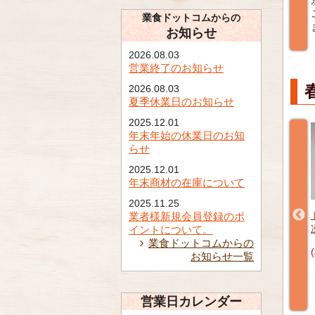
0
福岡県のお客様
京都府のお客様
客様
ご購入ありがとうござい
ご購入ありがとうござい
業食ドットコムからの
がとうござい
ました。
ました。
お知らせ
2026.08.03
営業終了のお知らせ
2026.08.03
夏季休業日のお知らせ
2025.12.01
年末年始の休業日のお知
らせ
2025.12.01
年末商材の在庫について
2025.11.25
業者様新規会員登録のポ
味大福20ヶ
くず餅(ぶどう) 20g 20個
トマトもずく 1kg 【冷
イントについて。
【冷凍】
凍】
業食ドットコムからの
(税込) ¥783
(税込) ¥1,890
お知らせ一覧
営業日カレンダー