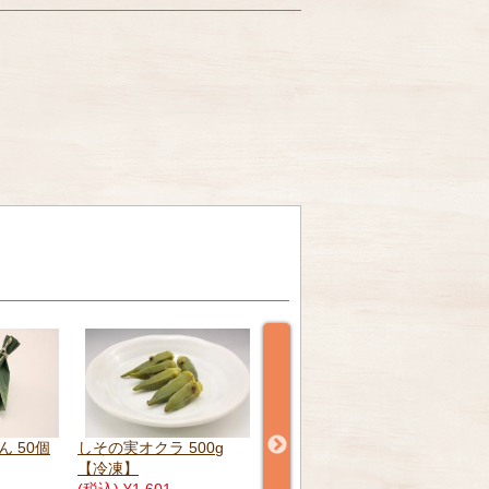
00g
若鶏の青朴葉焼 6個 【冷
里山の朴葉包み 6個 【冷
ミニ
凍】
凍】
30