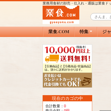
業務用食材の卸売・仕入れ・通販は業食ド
業食.COM
特集
ジ
現在のカゴの中
合計数量：
0
商品金額：
0円