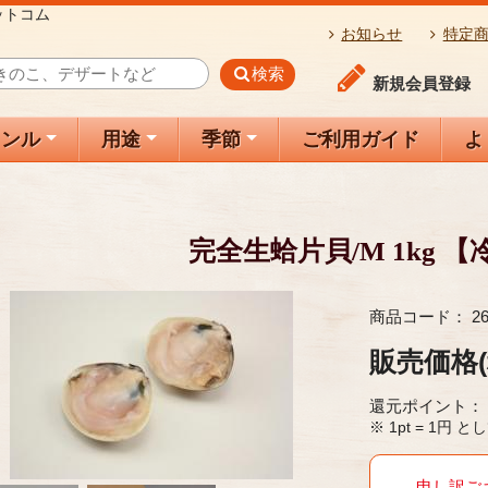
ットコム
お知らせ
特定
検索
新規会員登録
ャンル
用途
季節
ご利用ガイド
よ
完全生蛤片貝/M 1kg 【
商品コード：
2
販売価格
還元ポイント：
※ 1pt = 1
申し訳ご