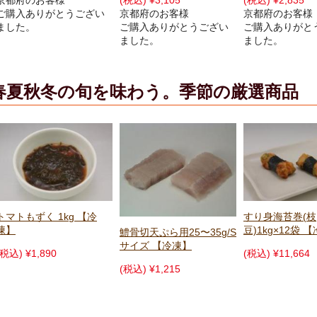
(税込) ¥3,105
(税込) ¥2,835
(税込) ¥1,601
京都府のお客様
京都府のお客様
京都府のお客様
ご購入ありがとうござい
ご購入ありがとうござい
ご購入ありがと
ました。
ました。
ました。
春夏秋冬の旬を味わう。季節の厳選商品
すり身海苔巻(枝
くず餅トマト 20
豆)1kg×12袋 【冷凍】
【冷凍】
鱧骨切天ぷら用25〜35g/S
サイズ 【冷凍】
(税込) ¥11,664
(税込) ¥770
(税込) ¥1,215