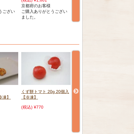
(税込) ¥797
(税込) ¥729
(税込
長野県のお客様
長野県のお客様
長
うござい
ご購入ありがとうござい
ご購入ありがとうござい
ご
ました。
ました。
ま
g 20個入
だだちゃ万頭 14個 【冷
ずん
凍】
【
鱧ちりおとし 500g 【冷
凍】
(税込) ¥2,187
(税込
(税込) ¥4,725