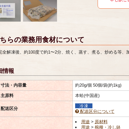
ちらの業務用食材について
完全解凍後、約100度で約1〜2分、焼く、蒸す、煮る、炒める等、
細情報
寸法・内容量
約20g/個 50個/袋(約1kg)
主原料
本蛤(中国産)
冷凍
配送区分
配送区分について
用途
>
原材料
用途
>
椀種・冷し鉢