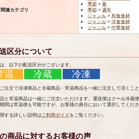
季節
>
春
関連カテゴリ
季節
>
通年
ジャンル
>
和食食材
ジャンル
>
洋食食材
ジャンル
>
中華食材
送区分について
は、以下の配送区分がございます。
常温
冷蔵
冷凍
ご注文で冷凍商品と冷蔵商品・常温商品を一緒に注文して頂くこ
品と常温商品は一緒にご注文いただけます。運送便はクール冷蔵
期間は常温便も可能ですが、お客様の責任において選択してくだ
関する詳しい説明は
ご利用ガイド
をご覧ください。
の商品に対するお客様の声