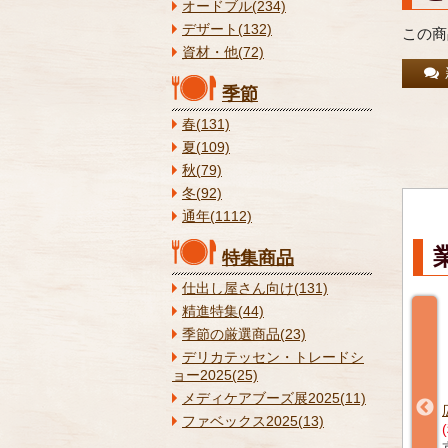
オードブル(234)
デザート(132)
この商
資材・他(72)
季節
春(131)
夏(109)
秋(79)
冬(92)
通年(1112)
特集商品
仕出し屋さん向け(131)
精進特集(44)
季節の厳選商品(23)
デリカテッセン・トレードシ
ョー2025(25)
メディケアブーズ展2025(11)
20g×10本
角あげ15g 1kg 【冷凍】
広島菜信田 5本 【冷凍】
ファベックス2025(13)
(税込) ¥1,458
(税込) ¥1,877