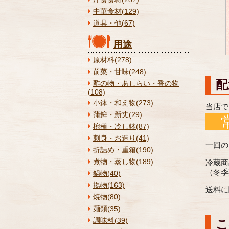
中華食材(129)
道具・他(67)
用途
原材料(278)
前菜・甘味(248)
配
酢の物・あしらい・香の物
(108)
小鉢・和え物(273)
当店で
蒲鉾・新丈(29)
椀種・冷し鉢(87)
刺身・お造り(41)
一回の
折詰め・重箱(190)
煮物・蒸し物(189)
冷蔵商
（冬季
鍋物(40)
揚物(163)
送料に
焼物(80)
麺類(35)
調味料(39)
こ