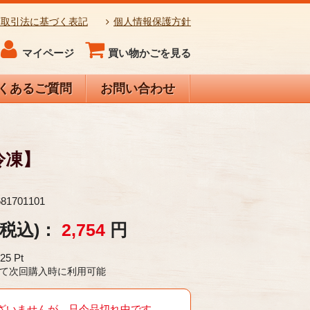
商取引法に基づく表記
個人情報保護方針
マイページ
買い物かごを見る
くあるご質問
お問い合わせ
冷凍】
681701101
(税込)：
2,754
円
25
Pt
円 として次回購入時に利用可能
ざいませんが、只今品切れ中です。