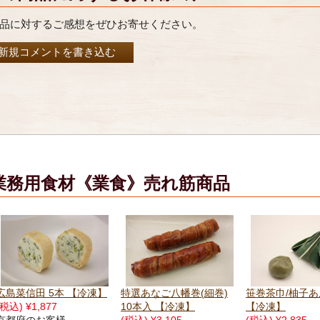
品に対するご感想をぜひお寄せください。
新規コメントを書き込む
業務用食材《業食》売れ筋商品
特選あなご八幡巻(細巻)
笹巻茶巾/柚子あん 50個
しその実オクラ 5
10本入 【冷凍】
【冷凍】
【冷凍】