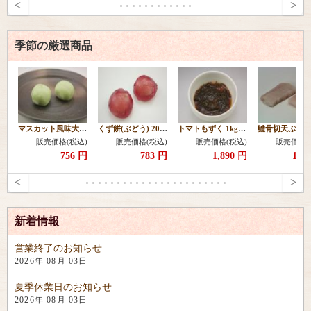
<
>
季節の厳選商品
マスカット風味大福20ヶ 【冷凍】
くず餅(ぶどう) 20g 20個 【冷凍】
トマトもずく 1kg 【冷凍】
販売価格(税込)
販売価格(税込)
販売価格(税込)
販売価格(
756 円
783 円
1,890 円
1,2
<
>
新着情報
営業終了のお知らせ
2026年 08月 03日
夏季休業日のお知らせ
2026年 08月 03日