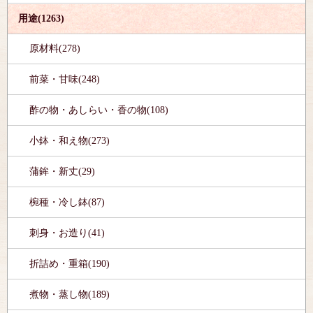
用途(1263)
原材料(278)
前菜・甘味(248)
酢の物・あしらい・香の物(108)
小鉢・和え物(273)
蒲鉾・新丈(29)
椀種・冷し鉢(87)
刺身・お造り(41)
折詰め・重箱(190)
煮物・蒸し物(189)