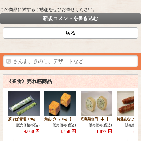
この商品に対するご感想をぜひお寄せください。
新規コメントを書き込む
戻る
《業食》売れ筋商品
茶そば/青垣 120g×10本 【常温】
角あげ15g 1kg 【冷凍】
広島菜信田 5本 【冷凍】
販売価格(税込)
販売価格(税込)
販売価格(税込)
販売価格(
4,050 円
1,458 円
1,877 円
3,1