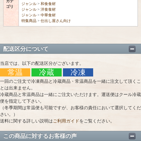
カテ
ジャンル
>
和食食材
ゴリ
ジャンル
>
洋食食材
ジャンル
>
中華食材
特集商品
>
仕出し屋さん向け
配送区分について
当店では、以下の配送区分がございます。
常温
冷蔵
冷凍
一回のご注文で冷凍商品と冷蔵商品・常温商品を一緒に注文して頂くこ
とは出来ません。
冷蔵商品と常温商品は一緒にご注文いただけます。運送便はクール冷蔵
便を指定して下さい。
（冬季期間は常温便も可能ですが、お客様の責任において選択してくだ
さい。）
送料に関する詳しい説明は
ご利用ガイド
をご覧ください。
この商品に対するお客様の声