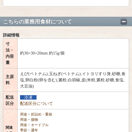
こちらの業務用食材について
詳細情報
寸
法・
約30×30×20mm 約15g/個
内容
量
えび(ベトナム),玉ねぎ(ベトナム),イトヨリすり身,砂糖,食
主原
塩,卵白粉(卵を含む),澱粉,白胡椒,皮(米粉,澱粉,砂糖,食塩,
料
大豆油)
配送
冷凍
区分
配送区分について
用途
>
折詰め・重箱
用途
>
揚物
用途
>
オードブル
関連
季節
>
通年