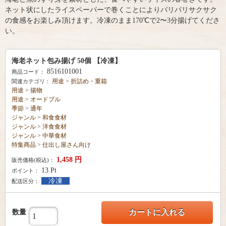
ネット状にしたライスペーパーで巻くことによりパリパリサクサク
の食感をお楽しみ頂けます。冷凍のまま170℃で2〜3分揚げてくださ
い。
海老ネット包み揚げ 50個 【冷凍】
8516101001
商品コード：
用途
>
折詰め・重箱
関連カテゴリ：
用途
>
揚物
用途
>
オードブル
季節
>
通年
ジャンル
>
和食食材
ジャンル
>
洋食食材
ジャンル
>
中華食材
特集商品
>
仕出し屋さん向け
1,458
円
販売価格(税込)：
13
Pt
ポイント：
冷凍
配送区分：
カートに入れる
数量