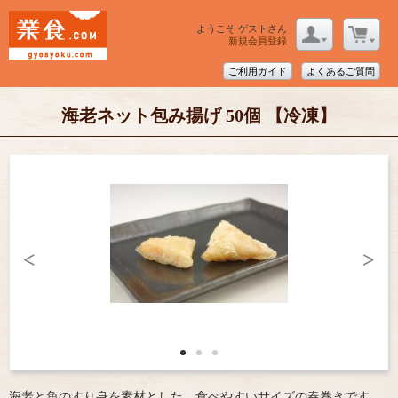
ようこそ ゲストさん
新規会員登録
ご利用ガイド
よくあるご質問
海老ネット包み揚げ 50個 【冷凍】
<
>
海老と魚のすり身を素材とした、食べやすいサイズの春巻きです。