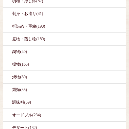
椀種・冷し鉢(87)
刺身・お造り(41)
折詰め・重箱(190)
煮物・蒸し物(189)
鍋物(40)
揚物(163)
焼物(80)
麺類(35)
調味料(39)
オードブル(234)
デザート(132)