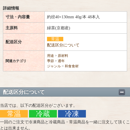
詳細情報
寸法・内容量
約径40×130mm 40g/本 48本入
主原料
緑茶(京都産)
常温
配送区分
配送区分について
用途
>
原材料
関連カテゴリ
季節
>
通年
ジャンル
>
和食食材
配送区分について
当店では、以下の配送区分がございます。
常温
冷蔵
冷凍
一回のご注文で冷凍商品と冷蔵商品・常温商品を一緒に注文して頂くこ
とは出来ません。