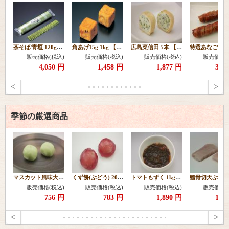
茶そば/青垣 120g×10本 【常温】
角あげ15g 1kg 【冷凍】
広島菜信田 5本 【冷凍】
販売価格(税込)
販売価格(税込)
販売価格(税込)
販売価格(
4,050 円
1,458 円
1,877 円
3,1
<
>
季節の厳選商品
マスカット風味大福20ヶ 【冷凍】
くず餅(ぶどう) 20g 20個 【冷凍】
トマトもずく 1kg 【冷凍】
販売価格(税込)
販売価格(税込)
販売価格(税込)
販売価格(
756 円
783 円
1,890 円
1,2
<
>