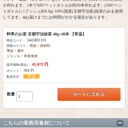
が作れます。1本で500?ペットボトルが約50本作れます。(500?ペッ
トボトルに1プッシュ約0.8g) 100%国産(京都宇治産)抹茶のみを使用
してます。●お届けまでにお時間がかかる場合があります。
料亭のお茶 京都宇治抹茶 40g×48本 【常温】
3445801101
商品コード：
用途
>
原材料
関連カテゴリ：
季節
>
通年
ジャンル
>
和食食材
41,472
円
販売価格(税込)：
384
Pt
ポイント：
常温
配送区分：
カートに入れる
数量
こちらの業務用食材について