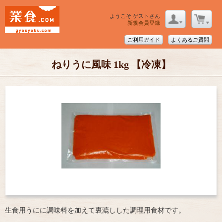
ようこそ ゲストさん
新規会員登録
ご利用ガイド
よくあるご質問
ねりうに風味 1kg 【冷凍】
生食用うにに調味料を加えて裏漉しした調理用食材です。