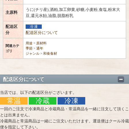
うに(チリ産),酒粕,加工卵黄,砂糖,小麦粉,食塩,粉末大
主原料
豆,還元水飴,油脂,脱脂粉乳
配送区
冷凍
分
配送区分について
用途
>
原材料
関連カテ
季節
>
通年
ゴリ
ジャンル
>
和食食材
配送区分について
当店では、以下の配送区分がございます。
常温
冷蔵
冷凍
一回のご注文で冷凍商品と冷蔵商品・常温商品を一緒に注文して頂くこ
とは出来ません。
冷蔵商品と常温商品は一緒にご注文いただけます。運送便はクール冷蔵
便を指定して下さい。