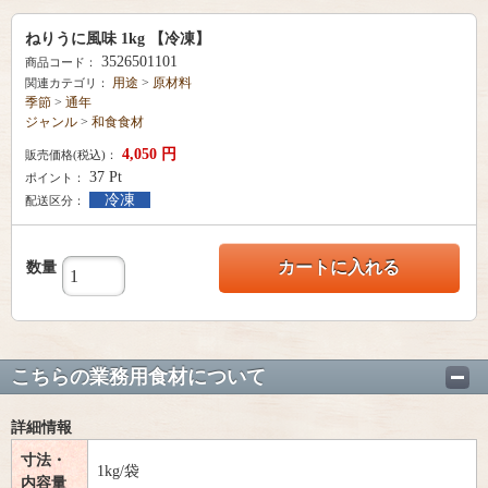
ねりうに風味 1kg 【冷凍】
3526501101
商品コード：
用途
>
原材料
関連カテゴリ：
季節
>
通年
ジャンル
>
和食食材
4,050
円
販売価格(税込)：
37
Pt
ポイント：
冷凍
配送区分：
カートに入れる
数量
こちらの業務用食材について
詳細情報
寸法・
1kg/袋
内容量