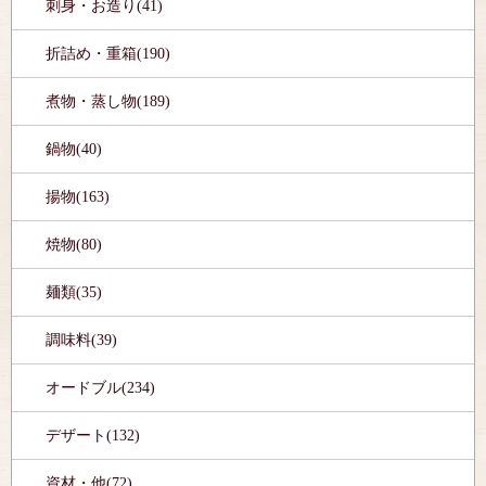
刺身・お造り(41)
折詰め・重箱(190)
煮物・蒸し物(189)
鍋物(40)
揚物(163)
焼物(80)
麺類(35)
調味料(39)
オードブル(234)
デザート(132)
資材・他(72)