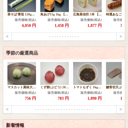
茶そば/青垣 120g×10本 【常温】
角あげ15g 1kg 【冷凍】
広島菜信田 5本 【冷凍】
販売価格(税込)
販売価格(税込)
販売価格(税込)
販売価格(
4,050 円
1,458 円
1,877 円
3,1
<
>
季節の厳選商品
マスカット風味大福20ヶ 【冷凍】
くず餅(ぶどう) 20g 20個 【冷凍】
トマトもずく 1kg 【冷凍】
販売価格(税込)
販売価格(税込)
販売価格(税込)
販売価格(
756 円
783 円
1,890 円
1,2
<
>
新着情報