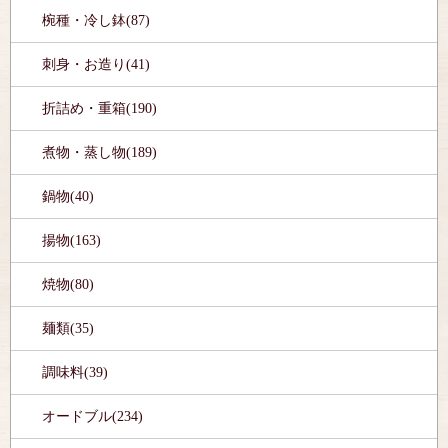
椀種・冷し鉢(87)
刺身・お造り(41)
折詰め・重箱(190)
煮物・蒸し物(189)
鍋物(40)
揚物(163)
焼物(80)
麺類(35)
調味料(39)
オードブル(234)