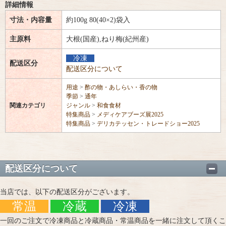
詳細情報
寸法・内容量
約100g 80(40×2)袋入
主原料
大根(国産),ねり梅(紀州産)
冷凍
配送区分
配送区分について
用途
>
酢の物・あしらい・香の物
季節
>
通年
関連カテゴリ
ジャンル
>
和食食材
特集商品
>
メディケアブーズ展2025
特集商品
>
デリカテッセン・トレードショー2025
配送区分について
当店では、以下の配送区分がございます。
常温
冷蔵
冷凍
一回のご注文で冷凍商品と冷蔵商品・常温商品を一緒に注文して頂くこ