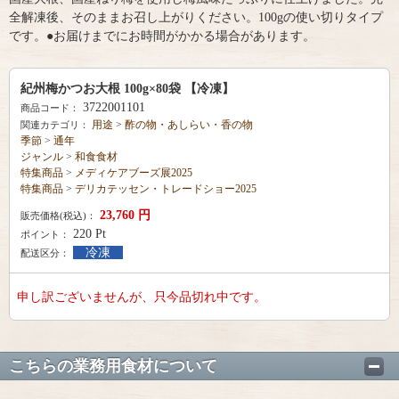
全解凍後、そのままお召し上がりください。100gの使い切りタイプ
です。●お届けまでにお時間がかかる場合があります。
紀州梅かつお大根 100g×80袋 【冷凍】
3722001101
商品コード：
用途
>
酢の物・あしらい・香の物
関連カテゴリ：
季節
>
通年
ジャンル
>
和食食材
特集商品
>
メディケアブーズ展2025
特集商品
>
デリカテッセン・トレードショー2025
23,760
円
販売価格(税込)：
220
Pt
ポイント：
冷凍
配送区分：
申し訳ございませんが、只今品切れ中です。
こちらの業務用食材について