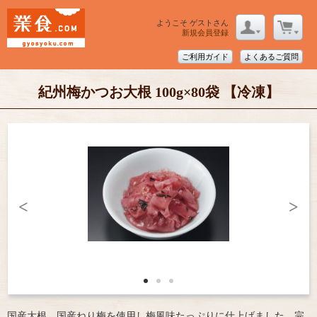
ようこそ ゲストさん
新規会員登録
ご利用ガイド
よくあるご質問
紀州梅かつお大根 100g×80袋 【冷凍】
<
>
国産大根、国産ねり梅を使用し梅風味たっぷりに仕上げました。完