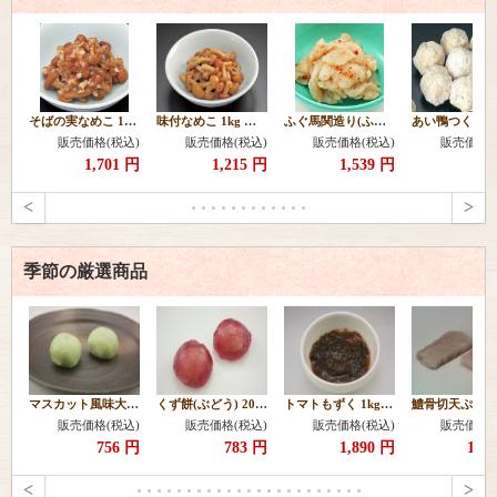
そばの実なめこ 1kg 【常温】
味付なめこ 1kg 【常温】
ふぐ馬関造り(ふぐ塩辛) 300g 【冷凍】
販売価格(税込)
販売価格(税込)
販売価格(税込)
販売価格(
1,701 円
1,215 円
1,539 円
78
<
>
季節の厳選商品
マスカット風味大福20ヶ 【冷凍】
くず餅(ぶどう) 20g 20個 【冷凍】
トマトもずく 1kg 【冷凍】
販売価格(税込)
販売価格(税込)
販売価格(税込)
販売価格(
756 円
783 円
1,890 円
1,2
<
>