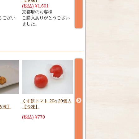
凍】
凍】
30
(税込) ¥797
(税込) ¥729
(税込
長野県のお客様
長野県のお客様
長
うござい
ご購入ありがとうござい
ご購入ありがとうござい
ご
ました。
ました。
ま
g 20個入
だだちゃ万頭 14個 【冷
ずん
凍】
【
鱧ちりおとし 500g 【冷
凍】
(税込) ¥2,187
(税込
(税込) ¥4,725