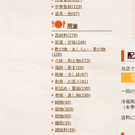
中華食材(129)
道具・他(67)
用途
原材料(278)
前菜・甘味(248)
酢の物・あしらい・香の物
配
(108)
小鉢・和え物(273)
蒲鉾・新丈(29)
当店で
椀種・冷し鉢(87)
刺身・お造り(41)
折詰め・重箱(190)
一回の
煮物・蒸し物(189)
冷蔵商
鍋物(40)
（冬季
揚物(163)
焼物(80)
送料に
麺類(35)
調味料(39)