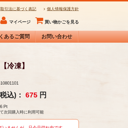
商取引法に基づく表記
個人情報保護方針
マイページ
買い物かごを見る
くあるご質問
お問い合わせ
 【冷凍】
410801101
(税込)：
675
円
6
Pt
円 として次回購入時に利用可能
ざいませんが、只今品切れ中です。