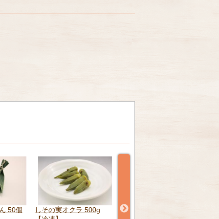
00g
若鶏の青朴葉焼 6個 【冷
里山の朴葉包み 6個 【冷
ミニ