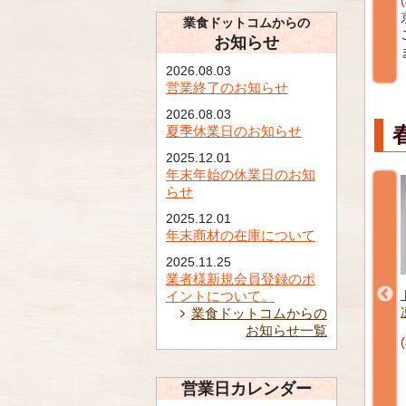
(税込) ¥1,458
(税込) ¥1,877
0
福岡県のお客様
京都府のお客様
業食ドットコムからの
客様
ご購入ありがとうござい
ご購入ありがとうござい
お知らせ
がとうござい
ました。
ました。
2026.08.03
営業終了のお知らせ
2026.08.03
夏季休業日のお知らせ
2025.12.01
年末年始の休業日のお知
らせ
2025.12.01
年末商材の在庫について
2025.11.25
業者様新規会員登録のポ
イントについて。
味大福20ヶ
くず餅(ぶどう) 20g 20個
トマトもずく 1kg 【冷
業食ドットコムからの
【冷凍】
凍】
お知らせ一覧
(税込) ¥783
(税込) ¥1,890
営業日カレンダー