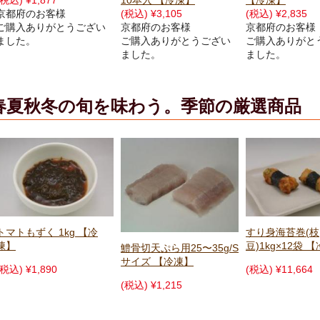
10本入 【冷凍】
【冷凍】
【冷凍】
(税込) ¥3,105
(税込) ¥2,835
(税込) ¥1,601
京都府のお客様
京都府のお客様
京都府のお客様
ご購入ありがとうござい
ご購入ありがとうござい
ご購入ありがと
ました。
ました。
ました。
春夏秋冬の旬を味わう。季節の厳選商品
すり身海苔巻(枝
くず餅トマト 20
豆)1kg×12袋 【冷凍】
【冷凍】
鱧骨切天ぷら用25〜35g/S
サイズ 【冷凍】
(税込) ¥11,664
(税込) ¥770
(税込) ¥1,215