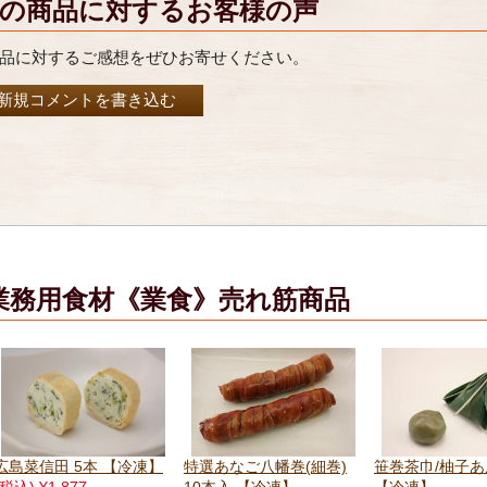
の商品に対するお客様の声
品に対するご感想をぜひお寄せください。
新規コメントを書き込む
業務用食材《業食》売れ筋商品
特選あなご八幡巻(細巻)
笹巻茶巾/柚子あん 50個
しその実オクラ 5