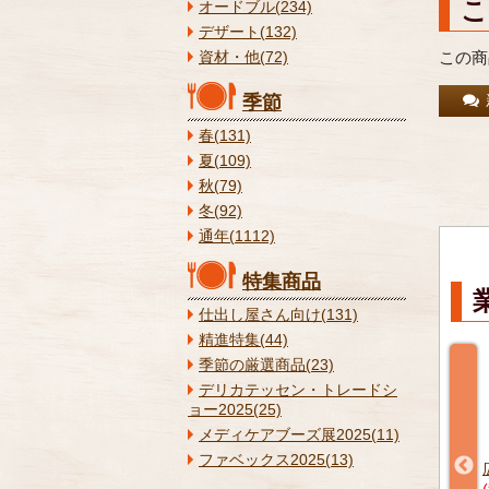
こ
オードブル(234)
デザート(132)
この商
資材・他(72)
季節
春(131)
夏(109)
秋(79)
冬(92)
通年(1112)
特集商品
仕出し屋さん向け(131)
精進特集(44)
季節の厳選商品(23)
デリカテッセン・トレードシ
ョー2025(25)
メディケアブーズ展2025(11)
ファベックス2025(13)
20g×10本
角あげ15g 1kg 【冷凍】
広島菜信田 5本 【冷凍】