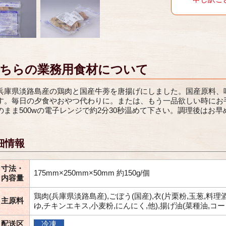
ちらの業務用食材について
兵庫県淡路島産の鶏肉と国産牛蒡を唐揚げにしました。国産原料、
す。毎日の夕食やおやつ代わりに。または、もう一品欲しい時にお
のまま500wの電子レンジで約2分30秒温めて下さい。調理後はお
細情報
寸法・
175mm×250mm×50mm 約150g/個
内容量
鶏肉(兵庫県淡路島産),ごぼう(国産),衣(片栗粉,玉葱,料理
主原料
ゆ,チキンエキス,小麦粉,にんにく,他),揚げ油(菜種油,コー
配送区
冷凍