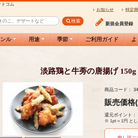
ットコム
お知らせ
特定
検索
新規会員登録
ャンル
用途
季節
ご利用ガイド
よ
淡路鶏と牛蒡の唐揚げ 150g
商品コード：
3
販売価格
還元ポイント：
※ 1pt = 1
申し訳ご