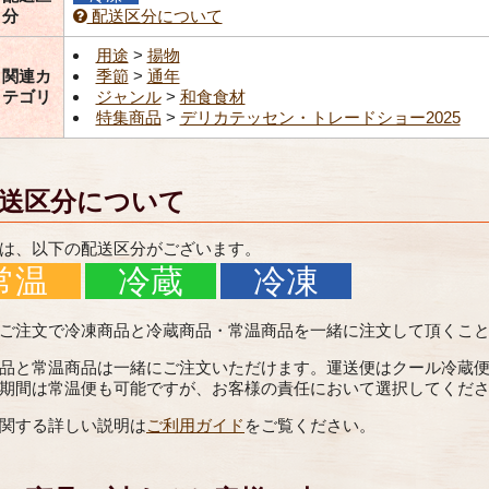
分
配送区分について
用途
>
揚物
関連カ
季節
>
通年
テゴリ
ジャンル
>
和食食材
特集商品
>
デリカテッセン・トレードショー2025
送区分について
は、以下の配送区分がございます。
常温
冷蔵
冷凍
ご注文で冷凍商品と冷蔵商品・常温商品を一緒に注文して頂くこ
品と常温商品は一緒にご注文いただけます。運送便はクール冷蔵
期間は常温便も可能ですが、お客様の責任において選択してくだ
関する詳しい説明は
ご利用ガイド
をご覧ください。