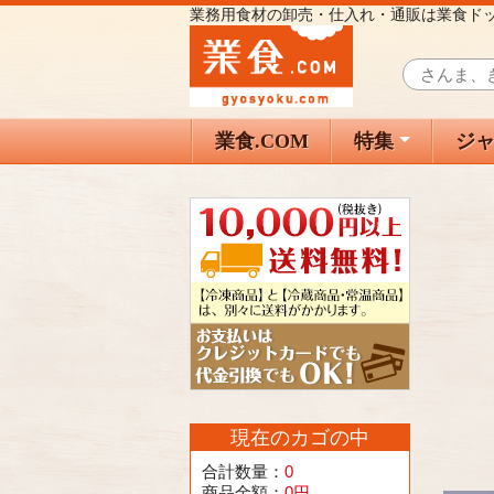
業務用食材の卸売・仕入れ・通販は業食ド
業食.COM
特集
ジ
現在のカゴの中
合計数量：
0
商品金額：
0円