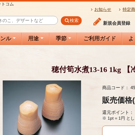
ットコム
お知らせ
特定
検索
新規会員登録
ャンル
用途
季節
ご利用ガイド
よ
穂付筍水煮13-16 1kg 
商品コード：
4
販売価格
還元ポイント：
※ 1pt = 1