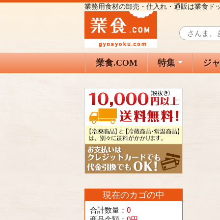
業務用食材の卸売・仕入れ・通販は業食ド
業食.COM
特集
ジ
現在のカゴの中
合計数量：
0
商品金額：
0円