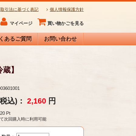
商取引法に基づく表記
個人情報保護方針
マイページ
買い物かごを見る
くあるご質問
お問い合わせ
【冷蔵】
903601001
(税込)：
2,160
円
20
Pt
円 として次回購入時に利用可能