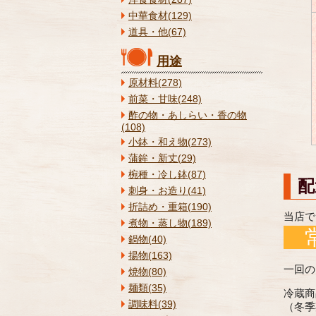
中華食材(129)
道具・他(67)
用途
原材料(278)
前菜・甘味(248)
酢の物・あしらい・香の物
(108)
小鉢・和え物(273)
蒲鉾・新丈(29)
椀種・冷し鉢(87)
配
刺身・お造り(41)
折詰め・重箱(190)
当店で
煮物・蒸し物(189)
鍋物(40)
揚物(163)
一回の
焼物(80)
麺類(35)
冷蔵商
調味料(39)
（冬季