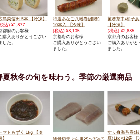
特選あなご八幡巻(細巻)
笹巻茶巾/柚子あん 50個
しその実オクラ 5
10本入 【冷凍】
【冷凍】
【冷凍】
(税込) ¥3,105
(税込) ¥2,835
(税込) ¥1,601
京都府のお客様
京都府のお客様
京都府のお客様
ご購入ありがとうござい
ご購入ありがとうござい
ご購入ありがと
ました。
ました。
ました。
春夏秋冬の旬を味わう。季節の厳選商品
すり身海苔巻(枝
くず餅トマト 20
豆)1kg×12袋 【冷凍】
【冷凍】
鱧骨切天ぷら用25〜35g/S