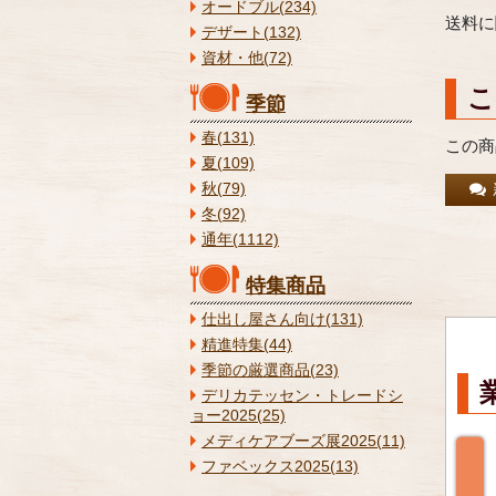
オードブル(234)
送料に
デザート(132)
資材・他(72)
こ
季節
春(131)
この商
夏(109)
秋(79)
冬(92)
通年(1112)
特集商品
仕出し屋さん向け(131)
精進特集(44)
季節の厳選商品(23)
デリカテッセン・トレードシ
ョー2025(25)
メディケアブーズ展2025(11)
ファベックス2025(13)