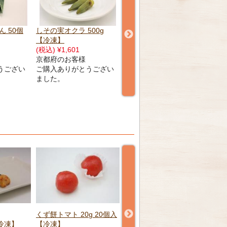
00g
若鶏の青朴葉焼 6個 【冷
新カニ味団子 50個 【冷
鰻小
凍】
凍】
(税込
(税込) ¥797
(税込) ¥1,527
神
長野県のお客様
神奈川県のお客様
ご
うござい
ご購入ありがとうござい
ご購入ありがとうござい
ま
ました。
ました。
g 20個入
だだちゃ万頭 14個 【冷
ずん
凍】
【
鱧ちりおとし 500g 【冷