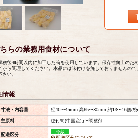
ちらの業務用食材について
収穫後4時間以内に加工した筍を使用しています。保存性向上のた
てから調理してください。本品には味付けを施しておりませんので
下さい。
細情報
寸法・内容量
径40〜45mm 高65〜80mm 約13〜16個/袋(
主原料
穂付筍(中国産),pH調整剤
冷蔵
配送区分
配送区分について