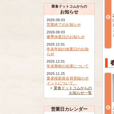
業食ドットコムからの
お知らせ
20g×10本
角あげ15g 1kg 【冷凍】
広島菜信田 5本 【冷凍】
2026.08.03
(税込) ¥1,458
(税込) ¥1,877
営業終了のお知らせ
0
福岡県のお客様
京都府のお客様
客様
ご購入ありがとうござい
ご購入ありがとうござい
2026.08.03
がとうござい
ました。
ました。
夏季休業日のお知らせ
2025.12.01
年末年始の休業日のお知
らせ
2025.12.01
年末商材の在庫について
2025.11.25
業者様新規会員登録のポ
イントについて。
業食ドットコムからの
お知らせ一覧
味大福20ヶ
くず餅(ぶどう) 20g 20個
トマトもずく 1kg 【冷
営業日カレンダー
【冷凍】
凍】