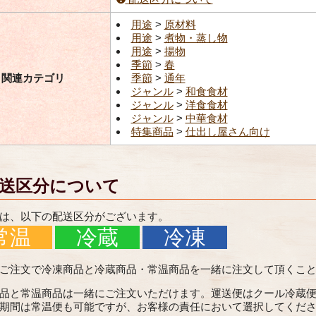
用途
>
原材料
用途
>
煮物・蒸し物
用途
>
揚物
季節
>
春
関連カテゴリ
季節
>
通年
ジャンル
>
和食食材
ジャンル
>
洋食食材
ジャンル
>
中華食材
特集商品
>
仕出し屋さん向け
送区分について
は、以下の配送区分がございます。
常温
冷蔵
冷凍
ご注文で冷凍商品と冷蔵商品・常温商品を一緒に注文して頂くこ
品と常温商品は一緒にご注文いただけます。運送便はクール冷蔵
期間は常温便も可能ですが、お客様の責任において選択してくだ