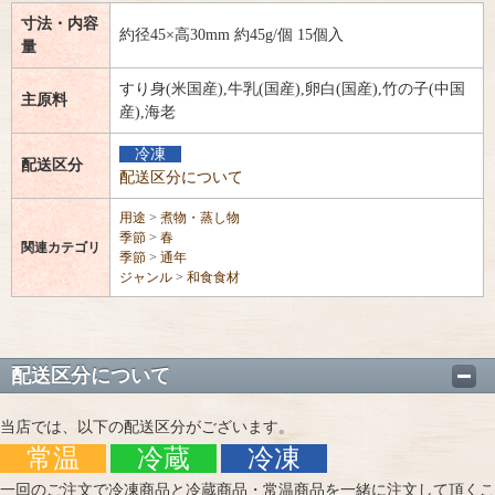
寸法・内容
約径45×高30mm 約45g/個 15個入
量
すり身(米国産),牛乳(国産),卵白(国産),竹の子(中国
主原料
産),海老
冷凍
配送区分
配送区分について
用途
>
煮物・蒸し物
季節
>
春
関連カテゴリ
季節
>
通年
ジャンル
>
和食食材
配送区分について
当店では、以下の配送区分がございます。
常温
冷蔵
冷凍
一回のご注文で冷凍商品と冷蔵商品・常温商品を一緒に注文して頂くこ