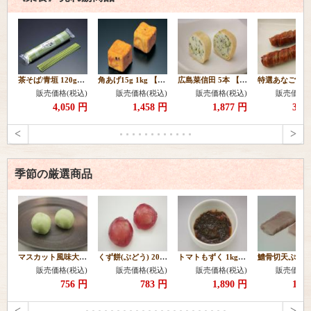
茶そば/青垣 120g×10本 【常温】
角あげ15g 1kg 【冷凍】
広島菜信田 5本 【冷凍】
販売価格(税込)
販売価格(税込)
販売価格(税込)
販売価格(
4,050 円
1,458 円
1,877 円
3,1
<
>
季節の厳選商品
マスカット風味大福20ヶ 【冷凍】
くず餅(ぶどう) 20g 20個 【冷凍】
トマトもずく 1kg 【冷凍】
販売価格(税込)
販売価格(税込)
販売価格(税込)
販売価格(
756 円
783 円
1,890 円
1,2
<
>