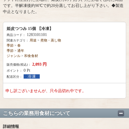
です。半解凍後約90℃で約20分蒸してお召し上がり下さい。◆製造
中止となりました。
姫皮つつみ 15個 【冷凍】
1283101101
商品コード：
用途
>
煮物・蒸し物
関連カテゴリ：
季節
>
春
季節
>
通年
ジャンル
>
和食食材
2,093
円
販売価格(税込)：
0
Pt
ポイント：
冷凍
配送区分：
申し訳ございませんが、只今品切れ中です。
こちらの業務用食材について
詳細情報