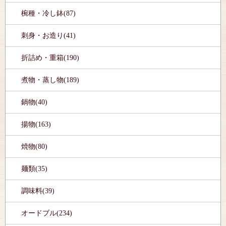
椀種・冷し鉢(87)
刺身・お造り(41)
折詰め・重箱(190)
煮物・蒸し物(189)
鍋物(40)
揚物(163)
焼物(80)
麺類(35)
調味料(39)
オードブル(234)