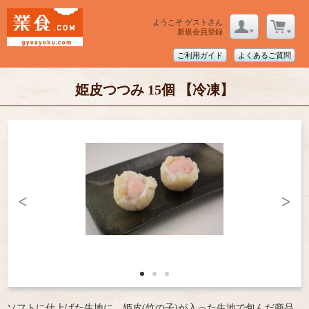
ようこそ ゲストさん
新規会員登録
ご利用ガイド
よくあるご質問
姫皮つつみ 15個 【冷凍】
<
>
ソフトに仕上げた生地に、姫皮(竹の子)が入った生地で包んだ商品