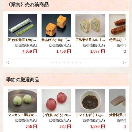
《業食》売れ筋商品
茶そば/青垣 120g×10本 【常温】
角あげ15g 1kg 【冷凍】
広島菜信田 5本 【冷凍】
販売価格(税込)
販売価格(税込)
販売価格(税込)
販売価格(
4,050 円
1,458 円
1,877 円
3,1
<
>
季節の厳選商品
マスカット風味大福20ヶ 【冷凍】
くず餅(ぶどう) 20g 20個 【冷凍】
トマトもずく 1kg 【冷凍】
販売価格(税込)
販売価格(税込)
販売価格(税込)
販売価格(
756 円
783 円
1,890 円
1,2