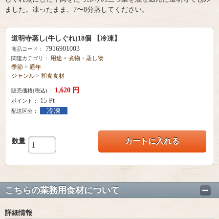
ました。凍ったまま、7〜8分蒸してください。
道明寺蒸し(牛しぐれ)18個 【冷凍】
7916901003
商品コード：
用途
>
煮物・蒸し物
関連カテゴリ：
季節
>
通年
ジャンル
>
和食食材
1,620
円
販売価格(税込)：
15
Pt
ポイント：
冷凍
配送区分：
カートに入れる
数量
こちらの業務用食材について
詳細情報