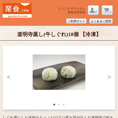
ようこそ ゲストさん
新規会員登録
ご利用ガイド
よくあるご質問
道明寺蒸し(牛しぐれ)18個 【冷凍】
<
>
しぐれ煮にした牛肉をたっぷりの三つ葉を混ぜ込んだ道明寺で包み