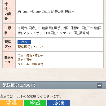
寸
法・
約45mm×45mm×35mm 約40g/個 18個入
内容
量
主原
道明寺(国産),牛肉(豪州),里芋(中国),蓮根(中国),三つ葉(国
料
産),マッシュポテト(米国),インゲン(中国),調味料
配送
冷凍
区分
配送区分について
用途
>
煮物・蒸し物
関連カ
季節
>
通年
テゴリ
ジャンル
>
和食食材
配送区分について
当店では、以下の配送区分がございます。
常温
冷蔵
冷凍