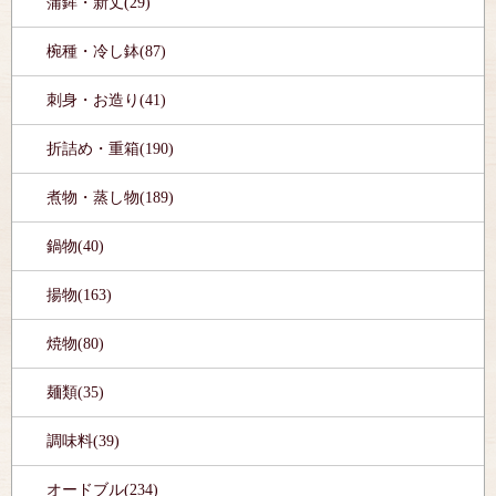
蒲鉾・新丈(29)
椀種・冷し鉢(87)
刺身・お造り(41)
折詰め・重箱(190)
煮物・蒸し物(189)
鍋物(40)
揚物(163)
焼物(80)
麺類(35)
調味料(39)
オードブル(234)